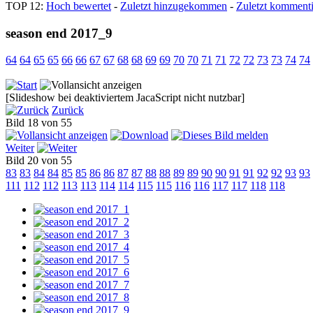
TOP 12:
Hoch bewertet
-
Zuletzt hinzugekommen
-
Zuletzt kommenti
season end 2017_9
64
64
65
65
66
66
67
67
68
68
69
69
70
70
71
71
72
72
73
73
74
74
[Slideshow bei deaktiviertem JacaScript nicht nutzbar]
Zurück
Bild 18 von 55
Weiter
Bild 20 von 55
83
83
84
84
85
85
86
86
87
87
88
88
89
89
90
90
91
91
92
92
93
93
111
112
112
113
113
114
114
115
115
116
116
117
117
118
118