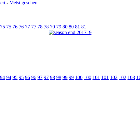
ert
-
Meist gesehen
75
75
76
76
77
77
78
78
79
79
80
80
81
81
94
94
95
95
96
96
97
97
98
98
99
99
100
100
101
101
102
102
103
1