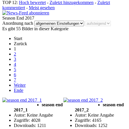
TOP 12:
Hoch bewertet
-
Zuletzt hinzugekommen
-
Zuletzt
kommentiert
-
Meist gesehen
Season End 2017
Anordnung nach
Es gibt 55 Bilder in dieser Kategorie
Start
Zurück
1
2
3
4
5
6
7
Weiter
Ende
season end
season end
2017_1
2017_2
Autor: Keine Angabe
Autor: Keine Angabe
Zugriffe: 4028
Zugriffe: 4165
Downloads: 1211
Downloads: 1252