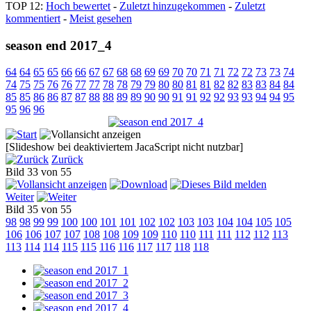
TOP 12:
Hoch bewertet
-
Zuletzt hinzugekommen
-
Zuletzt
kommentiert
-
Meist gesehen
season end 2017_4
64
64
65
65
66
66
67
67
68
68
69
69
70
70
71
71
72
72
73
73
74
74
75
75
76
76
77
77
78
78
79
79
80
80
81
81
82
82
83
83
84
84
85
85
86
86
87
87
88
88
89
89
90
90
91
91
92
92
93
93
94
94
95
95
96
96
[Slideshow bei deaktiviertem JacaScript nicht nutzbar]
Zurück
Bild 33 von 55
Weiter
Bild 35 von 55
98
98
99
99
100
100
101
101
102
102
103
103
104
104
105
105
106
106
107
107
108
108
109
109
110
110
111
111
112
112
113
113
114
114
115
115
116
116
117
117
118
118