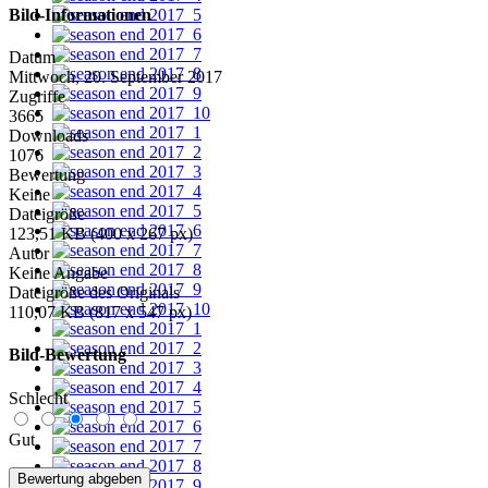
Bild-Informationen
Datum
Mittwoch, 20. September 2017
Zugriffe
3665
Downloads
1076
Bewertung
Keine
Dateigröße
123,51 KB (400 x 267 px)
Autor
Keine Angabe
Dateigröße des Originals
110,07 KB (817 x 547 px)
Bild-Bewertung
Schlecht
Gut